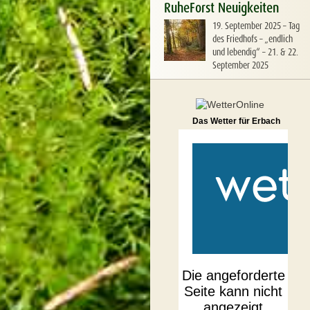
RuheForst Neuigkeiten
19. September 2025
–
Tag
des Friedhofs – „endlich
und lebendig“ – 21. & 22.
September 2025
Das Wetter für Erbach