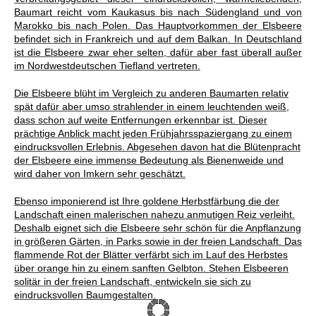
Baumart reicht vom Kaukasus bis nach Südengland und von
Marokko bis nach Polen. Das Hauptvorkommen der Elsbeere
befindet sich in Frankreich und auf dem Balkan. In Deutschland
ist die Elsbeere zwar eher selten, dafür aber fast überall außer
im Nordwestdeutschen Tiefland vertreten.
Die Elsbeere blüht im Vergleich zu anderen Baumarten relativ
spät dafür aber umso strahlender in einem leuchtenden weiß,
dass schon auf weite Entfernungen erkennbar ist. Dieser
prächtige Anblick macht jeden Frühjahrsspaziergang zu einem
eindrucksvollen Erlebnis. Abgesehen davon hat die Blütenpracht
der Elsbeere eine immense Bedeutung als Bienenweide und
wird daher von Imkern sehr geschätzt.
Ebenso imponierend ist Ihre goldene Herbstfärbung die der
Landschaft einen malerischen nahezu anmutigen Reiz verleiht.
Deshalb eignet sich die Elsbeere sehr schön für die Anpflanzung
in größeren Gärten, in Parks sowie in der freien Landschaft. Das
flammende Rot der Blätter verfärbt sich im Lauf des Herbstes
über orange hin zu einem sanften Gelbton. Stehen Elsbeeren
solitär in der freien Landschaft, entwickeln sie sich zu
eindrucksvollen Baumgestalten.