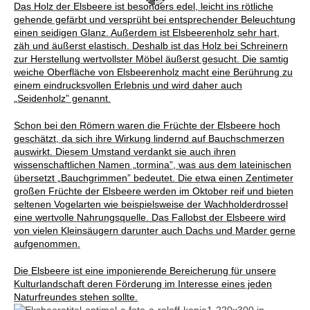
Das Holz der Elsbeere ist besonders edel, leicht ins rötliche
gehende gefärbt und versprüht bei entsprechender Beleuchtung
einen seidigen Glanz. Außerdem ist Elsbeerenholz sehr hart,
zäh und äußerst elastisch. Deshalb ist das Holz bei Schreinern
zur Herstellung wertvollster Möbel äußerst gesucht. Die samtig
weiche Oberfläche von Elsbeerenholz macht eine Berührung zu
einem eindrucksvollen Erlebnis und wird daher auch
„Seidenholz” genannt.
Schon bei den Römern waren die Früchte der Elsbeere hoch
geschätzt, da sich ihre Wirkung lindernd auf Bauchschmerzen
auswirkt. Diesem Umstand verdankt sie auch ihren
wissenschaftlichen Namen „tormina”, was aus dem lateinischen
übersetzt „Bauchgrimmen” bedeutet. Die etwa einen Zentimeter
großen Früchte der Elsbeere werden im Oktober reif und bieten
seltenen Vogelarten wie beispielsweise der Wachholderdrossel
eine wertvolle Nahrungsquelle. Das Fallobst der Elsbeere wird
von vielen Kleinsäugern darunter auch Dachs und Marder gerne
aufgenommen.
Die Elsbeere ist eine imponierende Bereicherung für unsere
Kulturlandschaft deren Förderung im Interesse eines jeden
Naturfreundes stehen sollte.