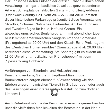
Der Englische Garten Eulbach der gräflich Erbach-Erbach´schen
Verwaltung – ein gartenbauliches Juwel des ganz besonderen
Art – ist Schauplatz der stilvollen Garten- und Lifestyle-Messe
„Odenwald-Country-Fair” vom
24. – 27. Juni 2010
. Inmitten
dieser historischen Parkanlage präsentiert diese Veranstaltung
Stilvolles, Schönes, Nützliches, Blühendes, Antikes, Kurioses
und Zweckmäßiges für Haus, Hof und Garten. Ein
abwechselungsreiches Begleitprogramm mit abendlicher Live-
Musik mit der amerikanischen Sängerin Amanda Somerville
(Freitagabend ab 20.00 Uhr) und den Klassik-Echo-Preisträgern
des „Deutschen Hornensembles” (Samstagabend ab 20.00 Uhr)
bereichern diese Veranstaltung. Am Sonntag gibt es zudem ab
11.00 Uhr einen „musikalischen Frühschoppen” mit dem
„Spessartklang Hobbach”.
Vorführungen von Elfenbein- und Holzschnitzern,
Kunsthandwerkern, Gärtnern, Jagdhornbläsern oder
Baumkletterern sorgen ebenso für Abwechselung wie das
Erleben unserer heimischen Tierwelt in Großgehegen oder auch
das Besichtigen einer interessanten Ausstellung zum dortigen
Limeswall.
Auch RuheForst möchte die Besucher in einem eigenen Pavillon
über die vielfältigen Möglichkeiten der Bestattung in der Natur